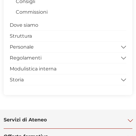
Consigli
Commissioni
Dove siamo
Struttura
Personale
Regolamenti
Docente
Modulistica interna
Tecnico-Amministrativo
Funzionamento
Storia
Assegnisti
Didattico
Lauree
Gallery
Servizi di Ateneo