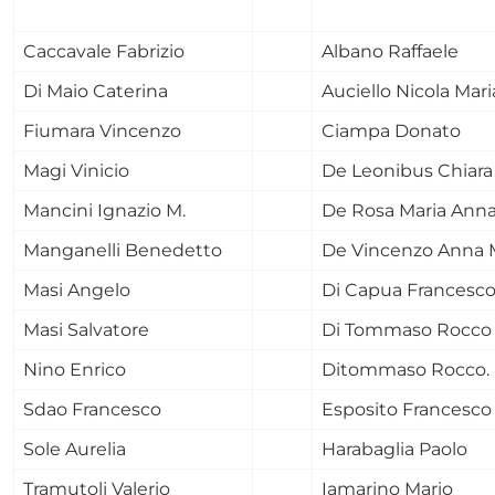
Caccavale Fabrizio
Albano Raffaele
Di Maio Caterina
Auciello Nicola Mari
Fiumara Vincenzo
Ciampa Donato
Magi Vinicio
De Leonibus Chiara
Mancini Ignazio M.
De Rosa Maria Ann
Manganelli Benedetto
De Vincenzo Anna 
Masi Angelo
Di Capua Francesc
Masi Salvatore
Di Tommaso Rocco
Nino Enrico
Ditommaso Rocco.
Sdao Francesco
Esposito Francesco
Sole Aurelia
Harabaglia Paolo
Tramutoli Valerio
Iamarino Mario