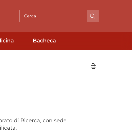
Cerca per testo
icina
Bacheca
orato di Ricerca, con sede
licata: