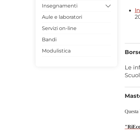
Insegnamenti
I
2
Aule e laboratori
Archivio
Servizi on-line
Bandi
Modulistica
Borse
Le in
Scuol
Maste
Questa l
"
RiEco 