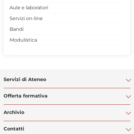
Aule e laboratori
Archivio
Servizi on-line
Bandi
Modulistica
Servizi di Ateneo
Offerta formativa
Biblioteca di Ateneo
Centro Linguistico di Ateneo
Archivio
Corsi di laurea
Centro Orientamento Studenti
Corsi di laurea magistrale
Contatti
Centro Servizi Informatici
Manifesti degli studi